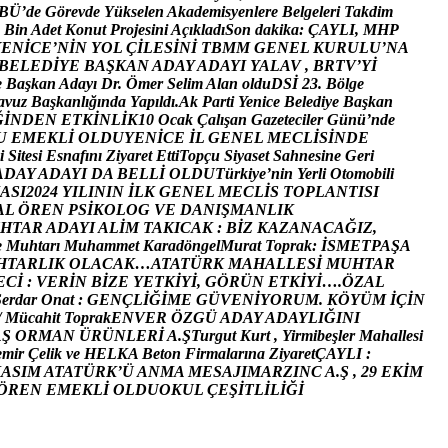
B
Ü
’
d
e
G
ö
r
e
v
d
e
Y
ü
k
s
e
l
e
n
A
k
a
d
e
m
i
s
y
e
n
l
e
r
e
B
e
l
g
e
l
e
r
i
T
a
k
d
i
m
B
i
n
A
d
e
t
K
o
n
u
t
P
r
o
j
e
s
i
n
i
A
ç
ı
k
l
a
d
ı
S
o
n
d
a
k
i
k
a
:
Ç
A
Y
L
I
,
M
H
P
Y
E
N
İ
C
E
’
N
İ
N
Y
O
L
Ç
İ
L
E
S
İ
N
İ
T
B
M
M
G
E
N
E
L
K
U
R
U
L
U
’
N
A
B
E
L
E
D
İ
Y
E
B
A
Ş
K
A
N
A
D
A
Y
A
D
A
Y
I
Y
A
L
A
V
,
B
R
T
V
’
Y
İ
e
B
a
ş
k
a
n
A
d
a
y
ı
D
r
.
Ö
m
e
r
S
e
l
i
m
A
l
a
n
o
l
d
u
D
S
İ
2
3
.
B
ö
l
g
e
a
v
u
z
B
a
ş
k
a
n
l
ı
ğ
ı
n
d
a
Y
a
p
ı
l
d
ı
.
A
k
P
a
r
t
i
Y
e
n
i
c
e
B
e
l
e
d
i
y
e
B
a
ş
k
a
n
Ğ
İ
N
D
E
N
E
T
K
İ
N
L
İ
K
1
0
O
c
a
k
Ç
a
l
ı
ş
a
n
G
a
z
e
t
e
c
i
l
e
r
G
ü
n
ü
’
n
d
e
U
E
M
E
K
L
İ
O
L
D
U
Y
E
N
İ
C
E
İ
L
G
E
N
E
L
M
E
C
L
İ
S
İ
N
D
E
i
S
i
t
e
s
i
E
s
n
a
f
ı
n
ı
Z
i
y
a
r
e
t
E
t
t
i
T
o
p
ç
u
S
i
y
a
s
e
t
S
a
h
n
e
s
i
n
e
G
e
r
i
A
D
A
Y
A
D
A
Y
I
D
A
B
E
L
L
İ
O
L
D
U
T
ü
r
k
i
y
e
’
n
i
n
Y
e
r
l
i
O
t
o
m
o
b
i
l
i
A
S
I
2
0
2
4
Y
I
L
I
N
I
N
İ
L
K
G
E
N
E
L
M
E
C
L
İ
S
T
O
P
L
A
N
T
I
S
I
A
L
Ö
R
E
N
P
S
İ
K
O
L
O
G
V
E
D
A
N
I
Ş
M
A
N
L
I
K
H
T
A
R
A
D
A
Y
I
A
L
İ
M
T
A
K
I
C
A
K
:
B
İ
Z
K
A
Z
A
N
A
C
A
Ğ
I
Z
,
e
M
u
h
t
a
r
ı
M
u
h
a
m
m
e
t
K
a
r
a
d
ö
n
g
e
l
M
u
r
a
t
T
o
p
r
a
k
:
İ
S
M
E
T
P
A
Ş
A
H
T
A
R
L
I
K
O
L
A
C
A
K
…
A
T
A
T
Ü
R
K
M
A
H
A
L
L
E
S
İ
M
U
H
T
A
R
E
C
İ
:
V
E
R
İ
N
B
İ
Z
E
Y
E
T
K
İ
Y
İ
,
G
Ö
R
Ü
N
E
T
K
İ
Y
İ
…
.
Ö
Z
A
L
S
e
r
d
a
r
O
n
a
t
:
G
E
N
Ç
L
İ
Ğ
İ
M
E
G
Ü
V
E
N
İ
Y
O
R
U
M
.
K
Ö
Y
Ü
M
İ
Ç
İ
N
/
M
ü
c
a
h
i
t
T
o
p
r
a
k
E
N
V
E
R
Ö
Z
G
Ü
A
D
A
Y
A
D
A
Y
L
I
Ğ
I
N
I
A
Ş
O
R
M
A
N
Ü
R
Ü
N
L
E
R
İ
A
.
Ş
T
u
r
g
u
t
K
u
r
t
,
Y
i
r
m
i
b
e
ş
l
e
r
M
a
h
a
l
l
e
s
i
e
m
i
r
Ç
e
l
i
k
v
e
H
E
L
K
A
B
e
t
o
n
F
i
r
m
a
l
a
r
ı
n
a
Z
i
y
a
r
e
t
Ç
A
Y
L
I
:
K
A
S
I
M
A
T
A
T
Ü
R
K
’
Ü
A
N
M
A
M
E
S
A
J
I
M
A
R
Z
I
N
C
A
.
Ş
,
2
9
E
K
İ
M
Ö
R
E
N
E
M
E
K
L
İ
O
L
D
U
O
K
U
L
Ç
E
Ş
İ
T
L
İ
L
İ
Ğ
İ