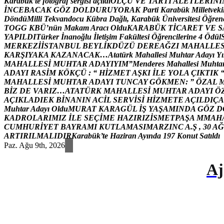
K
a
r
a
b
ü
k
’
t
e
f
o
t
o
ğ
r
a
f
s
e
r
g
i
s
i
a
ç
ı
l
d
ı
Ö
L
Ç
Ü
V
E
T
A
R
T
I
A
L
E
T
L
E
R
İ
N
İ
İ
N
C
E
B
A
C
A
K
G
Ö
Z
D
O
L
D
U
R
U
Y
O
R
A
K
P
a
r
t
i
K
a
r
a
b
ü
k
M
i
l
l
e
t
v
e
k
i
D
ö
n
d
ü
M
i
l
l
i
T
e
k
v
a
n
d
o
c
u
K
ü
b
r
a
D
a
ğ
l
ı
,
K
a
r
a
b
ü
k
Ü
n
i
v
e
r
s
i
t
e
s
i
Ö
ğ
r
e
n
T
O
G
G
K
B
Ü
’
n
ü
n
M
a
k
a
m
A
r
a
c
ı
O
l
d
u
K
A
R
A
B
Ü
K
T
İ
C
A
R
E
T
V
E
S
Y
A
P
I
L
D
I
T
ü
r
k
e
r
İ
n
a
n
o
ğ
l
u
İ
l
e
t
i
ş
i
m
F
a
k
ü
l
t
e
s
i
Ö
ğ
r
e
n
c
i
l
e
r
i
n
e
4
Ö
d
ü
l
M
E
R
K
E
Z
İ
İ
S
T
A
N
B
U
L
B
E
Y
L
İ
K
D
Ü
Z
Ü
D
E
R
E
A
Ğ
Z
I
M
A
H
A
L
L
E
K
A
R
Ş
I
Y
A
K
A
K
A
Z
A
N
A
C
A
K
…
A
t
a
t
ü
r
k
M
a
h
a
l
l
e
s
i
M
u
h
t
a
r
A
d
a
y
ı
Y
ı
M
A
H
A
L
L
E
S
İ
M
U
H
T
A
R
A
D
A
Y
I
Y
I
M
”
M
e
n
d
e
r
e
s
M
a
h
a
l
l
e
s
i
M
u
h
t
a
A
D
A
Y
I
R
A
S
İ
M
K
Ö
K
Ç
Ü
:
“
H
İ
Z
M
E
T
A
Ş
K
I
İ
L
E
Y
O
L
A
Ç
I
K
T
I
K
M
A
H
A
L
L
E
S
İ
M
U
H
T
A
R
A
D
A
Y
I
T
U
N
C
A
Y
G
Ö
K
M
E
N
:
”
Ö
Z
A
L
B
İ
Z
D
E
V
A
R
I
Z
…
A
T
A
T
Ü
R
K
M
A
H
A
L
L
E
S
İ
M
U
H
T
A
R
A
D
A
Y
I
Ö
A
Ç
I
K
L
A
D
I
E
K
B
İ
N
A
N
I
N
A
C
İ
L
S
E
R
V
İ
S
İ
H
İ
Z
M
E
T
E
A
Ç
I
L
D
I
Ç
A
M
u
h
t
a
r
A
d
a
y
ı
O
l
d
u
M
U
R
A
T
K
A
R
A
G
Ü
L
İ
Ş
Y
A
Ş
A
M
I
N
D
A
G
Ö
Z
D
K
A
D
R
O
L
A
R
I
M
I
Z
İ
L
E
S
E
Ç
İ
M
E
H
A
Z
I
R
I
Z
İ
S
M
E
T
P
A
Ş
A
M
M
A
H
C
U
M
H
U
R
İ
Y
E
T
B
A
Y
R
A
M
I
K
U
T
L
A
M
A
S
I
M
A
R
Z
I
N
C
A
.
Ş
,
3
0
A
Ğ
A
R
T
I
R
I
L
M
A
L
I
D
I
R
K
a
r
a
b
ü
k
’
t
e
H
a
z
i
r
a
n
A
y
ı
n
d
a
1
9
7
K
o
n
u
t
S
a
t
ı
l
d
ı
Paz. Ağu 9th, 2026
Aj