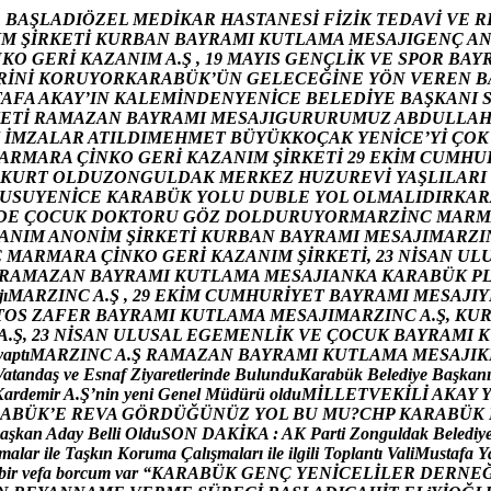
R
B
A
Ş
L
A
D
I
Ö
Z
E
L
M
E
D
İ
K
A
R
H
A
S
T
A
N
E
S
İ
F
İ
Z
İ
K
T
E
D
A
V
İ
V
E
R
I
M
Ş
İ
R
K
E
T
İ
K
U
R
B
A
N
B
A
Y
R
A
M
I
K
U
T
L
A
M
A
M
E
S
A
J
I
G
E
N
Ç
A
N
K
O
G
E
R
İ
K
A
Z
A
N
I
M
A
.
Ş
,
1
9
M
A
Y
I
S
G
E
N
Ç
L
İ
K
V
E
S
P
O
R
B
A
Y
R
İ
N
İ
K
O
R
U
Y
O
R
K
A
R
A
B
Ü
K
’
Ü
N
G
E
L
E
C
E
Ğ
İ
N
E
Y
Ö
N
V
E
R
E
N
B
T
A
F
A
A
K
A
Y
’
I
N
K
A
L
E
M
İ
N
D
E
N
Y
E
N
İ
C
E
B
E
L
E
D
İ
Y
E
B
A
Ş
K
A
N
I
E
T
İ
R
A
M
A
Z
A
N
B
A
Y
R
A
M
I
M
E
S
A
J
I
G
U
R
U
R
U
M
U
Z
A
B
D
U
L
L
A
İ
M
Z
A
L
A
R
A
T
I
L
D
I
M
E
H
M
E
T
B
Ü
Y
Ü
K
K
O
Ç
A
K
Y
E
N
İ
C
E
’
Y
İ
Ç
O
K
A
R
M
A
R
A
Ç
İ
N
K
O
G
E
R
İ
K
A
Z
A
N
I
M
Ş
İ
R
K
E
T
İ
2
9
E
K
İ
M
C
U
M
H
U
K
U
R
T
O
L
D
U
Z
O
N
G
U
L
D
A
K
M
E
R
K
E
Z
H
U
Z
U
R
E
V
İ
Y
A
Ş
L
I
L
A
R
I
U
S
U
Y
E
N
İ
C
E
K
A
R
A
B
Ü
K
Y
O
L
U
D
U
B
L
E
Y
O
L
O
L
M
A
L
I
D
I
R
K
A
R
D
E
Ç
O
C
U
K
D
O
K
T
O
R
U
G
Ö
Z
D
O
L
D
U
R
U
Y
O
R
M
A
R
Z
İ
N
C
M
A
R
M
A
N
I
M
A
N
O
N
İ
M
Ş
İ
R
K
E
T
İ
K
U
R
B
A
N
B
A
Y
R
A
M
I
M
E
S
A
J
I
M
A
R
Z
I
C
M
A
R
M
A
R
A
Ç
İ
N
K
O
G
E
R
İ
K
A
Z
A
N
I
M
Ş
İ
R
K
E
T
İ
,
2
3
N
İ
S
A
N
U
L
R
A
M
A
Z
A
N
B
A
Y
R
A
M
I
K
U
T
L
A
M
A
M
E
S
A
J
I
A
N
K
A
K
A
R
A
B
Ü
K
P
j
ı
M
A
R
Z
I
N
C
A
.
Ş
,
2
9
E
K
İ
M
C
U
M
H
U
R
İ
Y
E
T
B
A
Y
R
A
M
I
M
E
S
A
J
I
Y
T
O
S
Z
A
F
E
R
B
A
Y
R
A
M
I
K
U
T
L
A
M
A
M
E
S
A
J
I
M
A
R
Z
I
N
C
A
.
Ş
,
K
U
A
.
Ş
,
2
3
N
İ
S
A
N
U
L
U
S
A
L
E
G
E
M
E
N
L
İ
K
V
E
Ç
O
C
U
K
B
A
Y
R
A
M
I
K
y
a
p
t
ı
M
A
R
Z
I
N
C
A
.
Ş
R
A
M
A
Z
A
N
B
A
Y
R
A
M
I
K
U
T
L
A
M
A
M
E
S
A
J
I
K
V
a
t
a
n
d
a
ş
v
e
E
s
n
a
f
Z
i
y
a
r
e
t
l
e
r
i
n
d
e
B
u
l
u
n
d
u
K
a
r
a
b
ü
k
B
e
l
e
d
i
y
e
B
a
ş
k
a
n
ı
K
a
r
d
e
m
i
r
A
.
Ş
’
n
i
n
y
e
n
i
G
e
n
e
l
M
ü
d
ü
r
ü
o
l
d
u
M
İ
L
L
E
T
V
E
K
İ
L
İ
A
K
A
Y
A
B
Ü
K
’
E
R
E
V
A
G
Ö
R
D
Ü
Ğ
Ü
N
Ü
Z
Y
O
L
B
U
M
U
?
C
H
P
K
A
R
A
B
Ü
K
a
ş
k
a
n
A
d
a
y
B
e
l
l
i
O
l
d
u
S
O
N
D
A
K
İ
K
A
:
A
K
P
a
r
t
i
Z
o
n
g
u
l
d
a
k
B
e
l
e
d
i
y
m
a
l
a
r
i
l
e
T
a
ş
k
ı
n
K
o
r
u
m
a
Ç
a
l
ı
ş
m
a
l
a
r
ı
i
l
e
i
l
g
i
l
i
T
o
p
l
a
n
t
ı
V
a
l
i
M
u
s
t
a
f
a
Y
b
i
r
v
e
f
a
b
o
r
c
u
m
v
a
r
“
K
A
R
A
B
Ü
K
G
E
N
Ç
Y
E
N
İ
C
E
L
İ
L
E
R
D
E
R
N
E