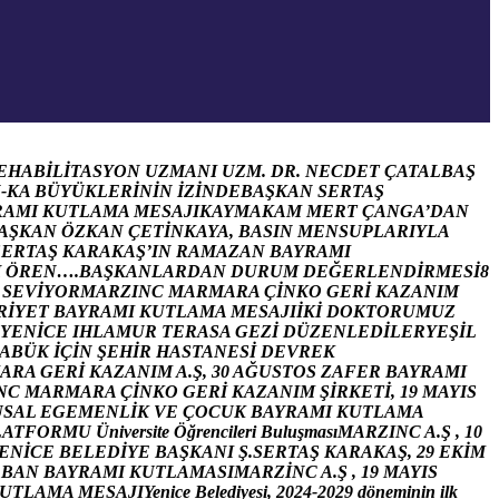
E
H
A
B
İ
L
İ
T
A
S
Y
O
N
U
Z
M
A
N
I
U
Z
M
.
D
R
.
N
E
C
D
E
T
Ç
A
T
A
L
B
A
Ş
N
-
K
A
B
Ü
Y
Ü
K
L
E
R
İ
N
İ
N
İ
Z
İ
N
D
E
B
A
Ş
K
A
N
S
E
R
T
A
Ş
R
A
M
I
K
U
T
L
A
M
A
M
E
S
A
J
I
K
A
Y
M
A
K
A
M
M
E
R
T
Ç
A
N
G
A
’
D
A
N
A
Ş
K
A
N
Ö
Z
K
A
N
Ç
E
T
İ
N
K
A
Y
A
,
B
A
S
I
N
M
E
N
S
U
P
L
A
R
I
Y
L
A
S
E
R
T
A
Ş
K
A
R
A
K
A
Ş
’
I
N
R
A
M
A
Z
A
N
B
A
Y
R
A
M
I
H
Ö
R
E
N
…
.
B
A
Ş
K
A
N
L
A
R
D
A
N
D
U
R
U
M
D
E
Ğ
E
R
L
E
N
D
İ
R
M
E
S
İ
8
S
E
V
İ
Y
O
R
M
A
R
Z
I
N
C
M
A
R
M
A
R
A
Ç
İ
N
K
O
G
E
R
İ
K
A
Z
A
N
I
M
R
İ
Y
E
T
B
A
Y
R
A
M
I
K
U
T
L
A
M
A
M
E
S
A
J
I
İ
K
İ
D
O
K
T
O
R
U
M
U
Z
Y
E
N
İ
C
E
I
H
L
A
M
U
R
T
E
R
A
S
A
G
E
Z
İ
D
Ü
Z
E
N
L
E
D
İ
L
E
R
Y
E
Ş
İ
L
A
B
Ü
K
İ
Ç
İ
N
Ş
E
H
İ
R
H
A
S
T
A
N
E
S
İ
D
E
V
R
E
K
A
R
A
G
E
R
İ
K
A
Z
A
N
I
M
A
.
Ş
,
3
0
A
Ğ
U
S
T
O
S
Z
A
F
E
R
B
A
Y
R
A
M
I
N
C
M
A
R
M
A
R
A
Ç
İ
N
K
O
G
E
R
İ
K
A
Z
A
N
I
M
Ş
İ
R
K
E
T
İ
,
1
9
M
A
Y
I
S
U
S
A
L
E
G
E
M
E
N
L
İ
K
V
E
Ç
O
C
U
K
B
A
Y
R
A
M
I
K
U
T
L
A
M
A
L
A
T
F
O
R
M
U
Ü
n
i
v
e
r
s
i
t
e
Ö
ğ
r
e
n
c
i
l
e
r
i
B
u
l
u
ş
m
a
s
ı
M
A
R
Z
I
N
C
A
.
Ş
,
1
0
E
N
İ
C
E
B
E
L
E
D
İ
Y
E
B
A
Ş
K
A
N
I
Ş
.
S
E
R
T
A
Ş
K
A
R
A
K
A
Ş
,
2
9
E
K
İ
M
R
B
A
N
B
A
Y
R
A
M
I
K
U
T
L
A
M
A
S
I
M
A
R
Z
İ
N
C
A
.
Ş
,
1
9
M
A
Y
I
S
U
T
L
A
M
A
M
E
S
A
J
I
Y
e
n
i
c
e
B
e
l
e
d
i
y
e
s
i
,
2
0
2
4
-
2
0
2
9
d
ö
n
e
m
i
n
i
n
i
l
k