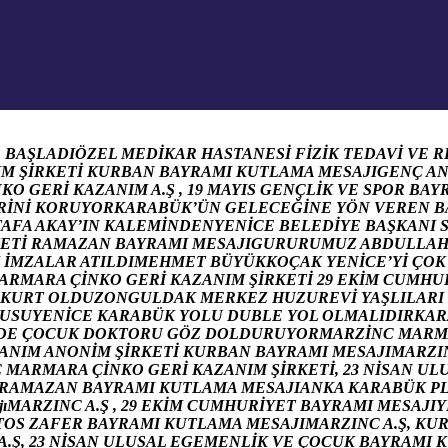
R
B
A
Ş
L
A
D
I
Ö
Z
E
L
M
E
D
İ
K
A
R
H
A
S
T
A
N
E
S
İ
F
İ
Z
İ
K
T
E
D
A
V
İ
V
E
R
I
M
Ş
İ
R
K
E
T
İ
K
U
R
B
A
N
B
A
Y
R
A
M
I
K
U
T
L
A
M
A
M
E
S
A
J
I
G
E
N
Ç
A
N
K
O
G
E
R
İ
K
A
Z
A
N
I
M
A
.
Ş
,
1
9
M
A
Y
I
S
G
E
N
Ç
L
İ
K
V
E
S
P
O
R
B
A
Y
R
İ
N
İ
K
O
R
U
Y
O
R
K
A
R
A
B
Ü
K
’
Ü
N
G
E
L
E
C
E
Ğ
İ
N
E
Y
Ö
N
V
E
R
E
N
B
T
A
F
A
A
K
A
Y
’
I
N
K
A
L
E
M
İ
N
D
E
N
Y
E
N
İ
C
E
B
E
L
E
D
İ
Y
E
B
A
Ş
K
A
N
I
E
T
İ
R
A
M
A
Z
A
N
B
A
Y
R
A
M
I
M
E
S
A
J
I
G
U
R
U
R
U
M
U
Z
A
B
D
U
L
L
A
İ
M
Z
A
L
A
R
A
T
I
L
D
I
M
E
H
M
E
T
B
Ü
Y
Ü
K
K
O
Ç
A
K
Y
E
N
İ
C
E
’
Y
İ
Ç
O
K
A
R
M
A
R
A
Ç
İ
N
K
O
G
E
R
İ
K
A
Z
A
N
I
M
Ş
İ
R
K
E
T
İ
2
9
E
K
İ
M
C
U
M
H
U
K
U
R
T
O
L
D
U
Z
O
N
G
U
L
D
A
K
M
E
R
K
E
Z
H
U
Z
U
R
E
V
İ
Y
A
Ş
L
I
L
A
R
I
U
S
U
Y
E
N
İ
C
E
K
A
R
A
B
Ü
K
Y
O
L
U
D
U
B
L
E
Y
O
L
O
L
M
A
L
I
D
I
R
K
A
R
D
E
Ç
O
C
U
K
D
O
K
T
O
R
U
G
Ö
Z
D
O
L
D
U
R
U
Y
O
R
M
A
R
Z
İ
N
C
M
A
R
M
A
N
I
M
A
N
O
N
İ
M
Ş
İ
R
K
E
T
İ
K
U
R
B
A
N
B
A
Y
R
A
M
I
M
E
S
A
J
I
M
A
R
Z
I
C
M
A
R
M
A
R
A
Ç
İ
N
K
O
G
E
R
İ
K
A
Z
A
N
I
M
Ş
İ
R
K
E
T
İ
,
2
3
N
İ
S
A
N
U
L
R
A
M
A
Z
A
N
B
A
Y
R
A
M
I
K
U
T
L
A
M
A
M
E
S
A
J
I
A
N
K
A
K
A
R
A
B
Ü
K
P
j
ı
M
A
R
Z
I
N
C
A
.
Ş
,
2
9
E
K
İ
M
C
U
M
H
U
R
İ
Y
E
T
B
A
Y
R
A
M
I
M
E
S
A
J
I
Y
T
O
S
Z
A
F
E
R
B
A
Y
R
A
M
I
K
U
T
L
A
M
A
M
E
S
A
J
I
M
A
R
Z
I
N
C
A
.
Ş
,
K
U
A
.
Ş
,
2
3
N
İ
S
A
N
U
L
U
S
A
L
E
G
E
M
E
N
L
İ
K
V
E
Ç
O
C
U
K
B
A
Y
R
A
M
I
K