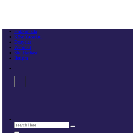
Hakkımızda
Köşe Yazarları
Dosyalar
Webmail
Site Haritası
İletişim
Search
for: