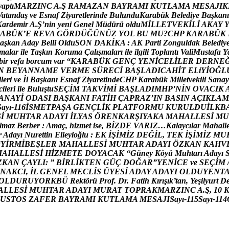
y
a
p
t
ı
M
A
R
Z
I
N
C
A
.
Ş
R
A
M
A
Z
A
N
B
A
Y
R
A
M
I
K
U
T
L
A
M
A
M
E
S
A
J
I
K
V
a
t
a
n
d
a
ş
v
e
E
s
n
a
f
Z
i
y
a
r
e
t
l
e
r
i
n
d
e
B
u
l
u
n
d
u
K
a
r
a
b
ü
k
B
e
l
e
d
i
y
e
B
a
ş
k
a
n
ı
K
a
r
d
e
m
i
r
A
.
Ş
’
n
i
n
y
e
n
i
G
e
n
e
l
M
ü
d
ü
r
ü
o
l
d
u
M
İ
L
L
E
T
V
E
K
İ
L
İ
A
K
A
Y
A
B
Ü
K
’
E
R
E
V
A
G
Ö
R
D
Ü
Ğ
Ü
N
Ü
Z
Y
O
L
B
U
M
U
?
C
H
P
K
A
R
A
B
Ü
K
a
ş
k
a
n
A
d
a
y
B
e
l
l
i
O
l
d
u
S
O
N
D
A
K
İ
K
A
:
A
K
P
a
r
t
i
Z
o
n
g
u
l
d
a
k
B
e
l
e
d
i
y
m
a
l
a
r
i
l
e
T
a
ş
k
ı
n
K
o
r
u
m
a
Ç
a
l
ı
ş
m
a
l
a
r
ı
i
l
e
i
l
g
i
l
i
T
o
p
l
a
n
t
ı
V
a
l
i
M
u
s
t
a
f
a
Y
b
i
r
v
e
f
a
b
o
r
c
u
m
v
a
r
“
K
A
R
A
B
Ü
K
G
E
N
Ç
Y
E
N
İ
C
E
L
İ
L
E
R
D
E
R
N
E
N
B
E
Y
A
N
N
A
M
E
V
E
R
M
E
S
Ü
R
E
C
İ
B
A
Ş
L
A
D
I
C
A
H
İ
T
E
L
i
Y
İ
O
Ğ
L
l
l
e
r
i
v
e
İ
l
B
a
ş
k
a
n
ı
E
s
n
a
f
Z
i
y
a
r
e
t
i
n
d
e
C
H
P
K
a
r
a
b
ü
k
M
i
l
l
e
t
v
e
k
i
l
i
S
a
n
a
y
c
i
l
e
r
i
i
l
e
B
u
l
u
ş
t
u
S
E
Ç
İ
M
T
A
K
V
İ
M
İ
B
A
Ş
L
A
D
I
M
H
P
’
N
İ
N
O
V
A
C
I
K
A
N
A
Y
İ
O
D
A
S
I
B
A
Ş
K
A
N
I
F
A
T
İ
H
Ç
A
P
R
A
Z
’
I
N
B
A
S
I
N
A
Ç
I
K
L
A
M
S
a
y
ı
-
1
1
6
İ
S
M
E
T
P
A
Ş
A
G
E
N
Ç
L
İ
K
P
L
A
T
F
O
R
M
U
K
U
R
U
L
D
U
İ
L
K
B
S
İ
M
U
H
T
A
R
A
D
A
Y
I
İ
L
Y
A
S
Ö
R
E
N
K
A
R
Ş
I
Y
A
K
A
M
A
H
A
L
L
E
S
İ
M
U
l
m
a
z
B
e
r
b
e
r
:
A
m
a
ç
,
h
i
z
m
e
t
i
s
e
,
B
İ
Z
D
E
V
A
R
I
Z
…
K
a
l
a
y
c
ı
l
a
r
M
a
h
a
l
l
r
A
d
a
y
ı
N
u
r
e
t
t
i
n
E
l
i
e
y
i
o
ğ
l
u
:
E
K
İ
Ş
İ
M
İ
Z
D
E
Ğ
İ
L
,
T
E
K
İ
Ş
İ
M
İ
Z
M
U
“
Y
İ
R
M
İ
B
E
Ş
L
E
R
M
A
H
A
L
L
E
S
İ
M
U
H
T
A
R
A
D
A
Y
I
Ö
Z
K
A
N
K
A
H
V
M
A
H
A
L
L
E
S
İ
H
İ
Z
M
E
T
E
D
O
Y
A
C
A
K
“
G
ü
n
e
y
K
ö
y
ü
M
u
h
t
a
r
ı
A
d
a
y
ı
Z
K
A
N
Ç
A
Y
L
I
:
”
B
İ
R
L
İ
K
T
E
N
G
Ü
Ç
D
O
Ğ
A
R
”
Y
E
N
İ
C
E
v
e
S
E
Ç
İ
M
N
A
K
C
I
,
İ
L
G
E
N
E
L
M
E
C
L
İ
S
Ü
Y
E
S
İ
A
D
A
Y
A
D
A
Y
I
O
L
D
U
Y
E
N
T
O
L
D
U
R
U
Y
O
R
K
B
Ü
R
e
k
t
ö
r
ü
P
r
o
f
.
D
r
.
F
a
t
i
h
K
ı
r
ı
ş
ı
k
’
t
a
n
,
Y
e
ş
i
l
y
u
r
t
D
A
L
L
E
S
İ
M
U
H
T
A
R
A
D
A
Y
I
M
U
R
A
T
T
O
P
R
A
K
M
A
R
Z
I
N
C
A
.
Ş
,
1
0
U
S
T
O
S
Z
A
F
E
R
B
A
Y
R
A
M
I
K
U
T
L
A
M
A
M
E
S
A
J
I
S
a
y
ı
-
1
1
5
S
a
y
ı
-
1
1
4