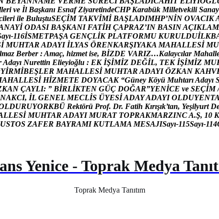
N
B
E
Y
A
N
N
A
M
E
V
E
R
M
E
S
Ü
R
E
C
İ
B
A
Ş
L
A
D
I
C
A
H
İ
T
E
L
i
Y
İ
O
Ğ
L
l
l
e
r
i
v
e
İ
l
B
a
ş
k
a
n
ı
E
s
n
a
f
Z
i
y
a
r
e
t
i
n
d
e
C
H
P
K
a
r
a
b
ü
k
M
i
l
l
e
t
v
e
k
i
l
i
S
a
n
a
y
c
i
l
e
r
i
i
l
e
B
u
l
u
ş
t
u
S
E
Ç
İ
M
T
A
K
V
İ
M
İ
B
A
Ş
L
A
D
I
M
H
P
’
N
İ
N
O
V
A
C
I
K
A
N
A
Y
İ
O
D
A
S
I
B
A
Ş
K
A
N
I
F
A
T
İ
H
Ç
A
P
R
A
Z
’
I
N
B
A
S
I
N
A
Ç
I
K
L
A
M
S
a
y
ı
-
1
1
6
İ
S
M
E
T
P
A
Ş
A
G
E
N
Ç
L
İ
K
P
L
A
T
F
O
R
M
U
K
U
R
U
L
D
U
İ
L
K
B
S
İ
M
U
H
T
A
R
A
D
A
Y
I
İ
L
Y
A
S
Ö
R
E
N
K
A
R
Ş
I
Y
A
K
A
M
A
H
A
L
L
E
S
İ
M
U
l
m
a
z
B
e
r
b
e
r
:
A
m
a
ç
,
h
i
z
m
e
t
i
s
e
,
B
İ
Z
D
E
V
A
R
I
Z
…
K
a
l
a
y
c
ı
l
a
r
M
a
h
a
l
l
r
A
d
a
y
ı
N
u
r
e
t
t
i
n
E
l
i
e
y
i
o
ğ
l
u
:
E
K
İ
Ş
İ
M
İ
Z
D
E
Ğ
İ
L
,
T
E
K
İ
Ş
İ
M
İ
Z
M
U
“
Y
İ
R
M
İ
B
E
Ş
L
E
R
M
A
H
A
L
L
E
S
İ
M
U
H
T
A
R
A
D
A
Y
I
Ö
Z
K
A
N
K
A
H
V
M
A
H
A
L
L
E
S
İ
H
İ
Z
M
E
T
E
D
O
Y
A
C
A
K
“
G
ü
n
e
y
K
ö
y
ü
M
u
h
t
a
r
ı
A
d
a
y
ı
Z
K
A
N
Ç
A
Y
L
I
:
”
B
İ
R
L
İ
K
T
E
N
G
Ü
Ç
D
O
Ğ
A
R
”
Y
E
N
İ
C
E
v
e
S
E
Ç
İ
M
N
A
K
C
I
,
İ
L
G
E
N
E
L
M
E
C
L
İ
S
Ü
Y
E
S
İ
A
D
A
Y
A
D
A
Y
I
O
L
D
U
Y
E
N
T
O
L
D
U
R
U
Y
O
R
K
B
Ü
R
e
k
t
ö
r
ü
P
r
o
f
.
D
r
.
F
a
t
i
h
K
ı
r
ı
ş
ı
k
’
t
a
n
,
Y
e
ş
i
l
y
u
r
t
D
A
L
L
E
S
İ
M
U
H
T
A
R
A
D
A
Y
I
M
U
R
A
T
T
O
P
R
A
K
M
A
R
Z
I
N
C
A
.
Ş
,
1
0
U
S
T
O
S
Z
A
F
E
R
B
A
Y
R
A
M
I
K
U
T
L
A
M
A
M
E
S
A
J
I
S
a
y
ı
-
1
1
5
S
a
y
ı
-
1
1
4
ans Yenice - Toprak Medya Tanı
Toprak Medya Tanıtım