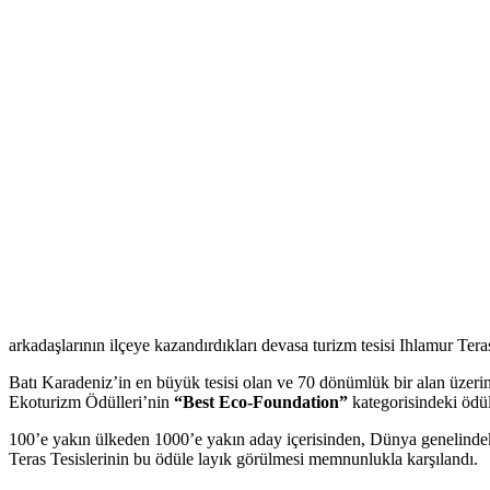
arkadaşlarının ilçeye kazandırdıkları devasa turizm tesisi Ihlamur Ter
Batı Karadeniz’in en büyük tesisi olan ve 70 dönümlük bir alan üzeri
Ekoturizm Ödülleri’nin
“Best Eco-Foundation”
kategorisindeki ödül
100’e yakın ülkeden 1000’e yakın aday içerisinden, Dünya genelindek
Teras Tesislerinin bu ödüle layık görülmesi memnunlukla karşılandı.