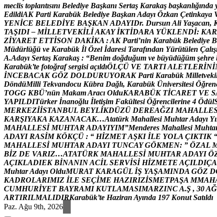
m
e
c
l
i
s
t
o
p
l
a
n
t
ı
s
ı
n
ı
B
e
l
e
d
i
y
e
B
a
ş
k
a
n
ı
S
e
r
t
a
ş
K
a
r
a
k
a
ş
b
a
ş
k
a
n
l
ı
ğ
ı
n
d
a
E
d
i
l
d
i
A
K
P
a
r
t
i
K
a
r
a
b
ü
k
B
e
l
e
d
i
y
e
B
a
ş
k
a
n
A
d
a
y
ı
Ö
z
k
a
n
Ç
e
t
i
n
k
a
y
a
Y
E
N
İ
C
E
B
E
L
E
D
İ
Y
E
B
A
Ş
K
A
N
A
D
A
Y
I
D
r
.
D
u
r
s
u
n
A
l
i
Y
a
ş
a
c
a
n
,
T
A
Ş
I
D
I
–
M
İ
L
L
E
T
V
E
K
İ
L
İ
A
K
A
Y
İ
K
T
İ
D
A
R
A
Y
Ü
K
L
E
N
D
İ
:
K
A
R
Z
İ
Y
A
R
E
T
E
T
T
İ
S
O
N
D
A
K
İ
K
A
:
A
K
P
a
r
t
i
’
n
i
n
K
a
r
a
b
ü
k
B
e
l
e
d
i
y
e
B
M
ü
d
ü
r
l
ü
ğ
ü
v
e
K
a
r
a
b
ü
k
İ
l
Ö
z
e
l
İ
d
a
r
e
s
i
T
a
r
a
f
ı
n
d
a
n
Y
ü
r
ü
t
ü
l
e
n
Ç
a
l
ı
ş
A
.
A
d
a
y
ı
S
e
r
t
a
ş
K
a
r
a
k
a
ş
:
“
B
e
n
i
m
d
o
ğ
d
u
ğ
u
m
v
e
b
ü
y
ü
d
ü
ğ
ü
m
ş
e
h
r
e
K
a
r
a
b
ü
k
’
t
e
f
o
t
o
ğ
r
a
f
s
e
r
g
i
s
i
a
ç
ı
l
d
ı
Ö
L
Ç
Ü
V
E
T
A
R
T
I
A
L
E
T
L
E
R
İ
N
İ
İ
N
C
E
B
A
C
A
K
G
Ö
Z
D
O
L
D
U
R
U
Y
O
R
A
K
P
a
r
t
i
K
a
r
a
b
ü
k
M
i
l
l
e
t
v
e
k
i
D
ö
n
d
ü
M
i
l
l
i
T
e
k
v
a
n
d
o
c
u
K
ü
b
r
a
D
a
ğ
l
ı
,
K
a
r
a
b
ü
k
Ü
n
i
v
e
r
s
i
t
e
s
i
Ö
ğ
r
e
n
T
O
G
G
K
B
Ü
’
n
ü
n
M
a
k
a
m
A
r
a
c
ı
O
l
d
u
K
A
R
A
B
Ü
K
T
İ
C
A
R
E
T
V
E
S
Y
A
P
I
L
D
I
T
ü
r
k
e
r
İ
n
a
n
o
ğ
l
u
İ
l
e
t
i
ş
i
m
F
a
k
ü
l
t
e
s
i
Ö
ğ
r
e
n
c
i
l
e
r
i
n
e
4
Ö
d
ü
l
M
E
R
K
E
Z
İ
İ
S
T
A
N
B
U
L
B
E
Y
L
İ
K
D
Ü
Z
Ü
D
E
R
E
A
Ğ
Z
I
M
A
H
A
L
L
E
K
A
R
Ş
I
Y
A
K
A
K
A
Z
A
N
A
C
A
K
…
A
t
a
t
ü
r
k
M
a
h
a
l
l
e
s
i
M
u
h
t
a
r
A
d
a
y
ı
Y
ı
M
A
H
A
L
L
E
S
İ
M
U
H
T
A
R
A
D
A
Y
I
Y
I
M
”
M
e
n
d
e
r
e
s
M
a
h
a
l
l
e
s
i
M
u
h
t
a
A
D
A
Y
I
R
A
S
İ
M
K
Ö
K
Ç
Ü
:
“
H
İ
Z
M
E
T
A
Ş
K
I
İ
L
E
Y
O
L
A
Ç
I
K
T
I
K
M
A
H
A
L
L
E
S
İ
M
U
H
T
A
R
A
D
A
Y
I
T
U
N
C
A
Y
G
Ö
K
M
E
N
:
”
Ö
Z
A
L
B
İ
Z
D
E
V
A
R
I
Z
…
A
T
A
T
Ü
R
K
M
A
H
A
L
L
E
S
İ
M
U
H
T
A
R
A
D
A
Y
I
Ö
A
Ç
I
K
L
A
D
I
E
K
B
İ
N
A
N
I
N
A
C
İ
L
S
E
R
V
İ
S
İ
H
İ
Z
M
E
T
E
A
Ç
I
L
D
I
Ç
A
M
u
h
t
a
r
A
d
a
y
ı
O
l
d
u
M
U
R
A
T
K
A
R
A
G
Ü
L
İ
Ş
Y
A
Ş
A
M
I
N
D
A
G
Ö
Z
D
K
A
D
R
O
L
A
R
I
M
I
Z
İ
L
E
S
E
Ç
İ
M
E
H
A
Z
I
R
I
Z
İ
S
M
E
T
P
A
Ş
A
M
M
A
H
C
U
M
H
U
R
İ
Y
E
T
B
A
Y
R
A
M
I
K
U
T
L
A
M
A
S
I
M
A
R
Z
I
N
C
A
.
Ş
,
3
0
A
Ğ
A
R
T
I
R
I
L
M
A
L
I
D
I
R
K
a
r
a
b
ü
k
’
t
e
H
a
z
i
r
a
n
A
y
ı
n
d
a
1
9
7
K
o
n
u
t
S
a
t
ı
l
d
ı
Paz. Ağu 9th, 2026