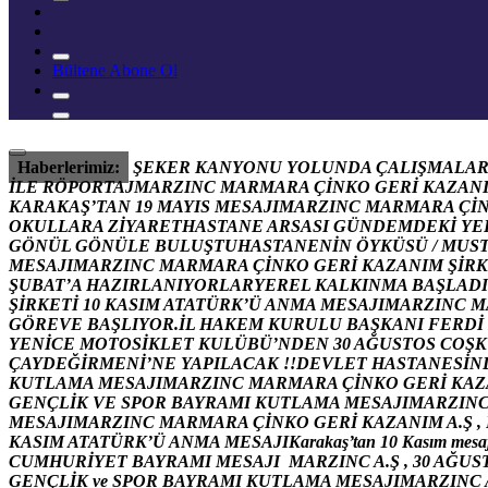
Bültene Abone Ol
Haberlerimiz:
Ş
E
K
E
R
K
A
N
Y
O
N
U
Y
O
L
U
N
D
A
Ç
A
L
I
Ş
M
A
L
A
İ
L
E
R
Ö
P
O
R
T
A
J
M
A
R
Z
I
N
C
M
A
R
M
A
R
A
Ç
İ
N
K
O
G
E
R
İ
K
A
Z
A
N
K
A
R
A
K
A
Ş
’
T
A
N
1
9
M
A
Y
I
S
M
E
S
A
J
I
M
A
R
Z
I
N
C
M
A
R
M
A
R
A
Ç
İ
O
K
U
L
L
A
R
A
Z
İ
Y
A
R
E
T
H
A
S
T
A
N
E
A
R
S
A
S
I
G
Ü
N
D
E
M
D
E
K
İ
Y
E
G
Ö
N
Ü
L
G
Ö
N
Ü
L
E
B
U
L
U
Ş
T
U
H
A
S
T
A
N
E
N
İ
N
Ö
Y
K
Ü
S
Ü
/
M
U
S
M
E
S
A
J
I
M
A
R
Z
I
N
C
M
A
R
M
A
R
A
Ç
İ
N
K
O
G
E
R
İ
K
A
Z
A
N
I
M
Ş
İ
R
K
Ş
U
B
A
T
’
A
H
A
Z
I
R
L
A
N
I
Y
O
R
L
A
R
Y
E
R
E
L
K
A
L
K
I
N
M
A
B
A
Ş
L
A
D
I
Ş
İ
R
K
E
T
İ
1
0
K
A
S
I
M
A
T
A
T
Ü
R
K
’
Ü
A
N
M
A
M
E
S
A
J
I
M
A
R
Z
I
N
C
M
G
Ö
R
E
V
E
B
A
Ş
L
I
Y
O
R
.
İ
L
H
A
K
E
M
K
U
R
U
L
U
B
A
Ş
K
A
N
I
F
E
R
D
İ
Y
E
N
İ
C
E
M
O
T
O
S
İ
K
L
E
T
K
U
L
Ü
B
Ü
’
N
D
E
N
3
0
A
Ğ
U
S
T
O
S
C
O
Ş
K
Ç
A
Y
D
E
Ğ
İ
R
M
E
N
İ
’
N
E
Y
A
P
I
L
A
C
A
K
!
!
D
E
V
L
E
T
H
A
S
T
A
N
E
S
İ
N
K
U
T
L
A
M
A
M
E
S
A
J
I
M
A
R
Z
I
N
C
M
A
R
M
A
R
A
Ç
İ
N
K
O
G
E
R
İ
K
A
Z
G
E
N
Ç
L
İ
K
V
E
S
P
O
R
B
A
Y
R
A
M
I
K
U
T
L
A
M
A
M
E
S
A
J
I
M
A
R
Z
I
N
M
E
S
A
J
I
M
A
R
Z
I
N
C
M
A
R
M
A
R
A
Ç
İ
N
K
O
G
E
R
İ
K
A
Z
A
N
I
M
A
.
Ş
,
K
A
S
I
M
A
T
A
T
Ü
R
K
’
Ü
A
N
M
A
M
E
S
A
J
I
K
a
r
a
k
a
ş
’
t
a
n
1
0
K
a
s
ı
m
m
e
s
a
C
U
M
H
U
R
İ
Y
E
T
B
A
Y
R
A
M
I
M
E
S
A
J
I
M
A
R
Z
I
N
C
A
.
Ş
,
3
0
A
Ğ
U
S
G
E
N
Ç
L
İ
K
v
e
S
P
O
R
B
A
Y
R
A
M
I
K
U
T
L
A
M
A
M
E
S
A
J
I
M
A
R
Z
I
N
C