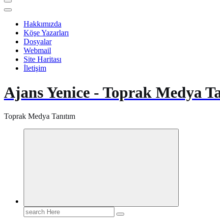
Hakkımızda
Köşe Yazarları
Dosyalar
Webmail
Site Haritası
İletişim
Ajans Yenice - Toprak Medya T
Toprak Medya Tanıtım
Search
for: