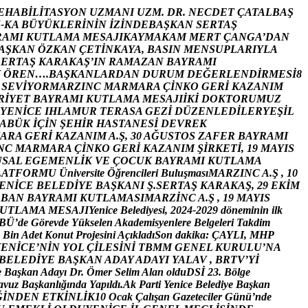
E
H
A
B
İ
L
İ
T
A
S
Y
O
N
U
Z
M
A
N
I
U
Z
M
.
D
R
.
N
E
C
D
E
T
Ç
A
T
A
L
B
A
Ş
N
-
K
A
B
Ü
Y
Ü
K
L
E
R
İ
N
İ
N
İ
Z
İ
N
D
E
B
A
Ş
K
A
N
S
E
R
T
A
Ş
R
A
M
I
K
U
T
L
A
M
A
M
E
S
A
J
I
K
A
Y
M
A
K
A
M
M
E
R
T
Ç
A
N
G
A
’
D
A
N
A
Ş
K
A
N
Ö
Z
K
A
N
Ç
E
T
İ
N
K
A
Y
A
,
B
A
S
I
N
M
E
N
S
U
P
L
A
R
I
Y
L
A
S
E
R
T
A
Ş
K
A
R
A
K
A
Ş
’
I
N
R
A
M
A
Z
A
N
B
A
Y
R
A
M
I
H
Ö
R
E
N
…
.
B
A
Ş
K
A
N
L
A
R
D
A
N
D
U
R
U
M
D
E
Ğ
E
R
L
E
N
D
İ
R
M
E
S
İ
8
S
E
V
İ
Y
O
R
M
A
R
Z
I
N
C
M
A
R
M
A
R
A
Ç
İ
N
K
O
G
E
R
İ
K
A
Z
A
N
I
M
R
İ
Y
E
T
B
A
Y
R
A
M
I
K
U
T
L
A
M
A
M
E
S
A
J
I
İ
K
İ
D
O
K
T
O
R
U
M
U
Z
Y
E
N
İ
C
E
I
H
L
A
M
U
R
T
E
R
A
S
A
G
E
Z
İ
D
Ü
Z
E
N
L
E
D
İ
L
E
R
Y
E
Ş
İ
L
A
B
Ü
K
İ
Ç
İ
N
Ş
E
H
İ
R
H
A
S
T
A
N
E
S
İ
D
E
V
R
E
K
A
R
A
G
E
R
İ
K
A
Z
A
N
I
M
A
.
Ş
,
3
0
A
Ğ
U
S
T
O
S
Z
A
F
E
R
B
A
Y
R
A
M
I
N
C
M
A
R
M
A
R
A
Ç
İ
N
K
O
G
E
R
İ
K
A
Z
A
N
I
M
Ş
İ
R
K
E
T
İ
,
1
9
M
A
Y
I
S
U
S
A
L
E
G
E
M
E
N
L
İ
K
V
E
Ç
O
C
U
K
B
A
Y
R
A
M
I
K
U
T
L
A
M
A
L
A
T
F
O
R
M
U
Ü
n
i
v
e
r
s
i
t
e
Ö
ğ
r
e
n
c
i
l
e
r
i
B
u
l
u
ş
m
a
s
ı
M
A
R
Z
I
N
C
A
.
Ş
,
1
0
E
N
İ
C
E
B
E
L
E
D
İ
Y
E
B
A
Ş
K
A
N
I
Ş
.
S
E
R
T
A
Ş
K
A
R
A
K
A
Ş
,
2
9
E
K
İ
M
R
B
A
N
B
A
Y
R
A
M
I
K
U
T
L
A
M
A
S
I
M
A
R
Z
İ
N
C
A
.
Ş
,
1
9
M
A
Y
I
S
U
T
L
A
M
A
M
E
S
A
J
I
Y
e
n
i
c
e
B
e
l
e
d
i
y
e
s
i
,
2
0
2
4
-
2
0
2
9
d
ö
n
e
m
i
n
i
n
i
l
k
B
Ü
’
d
e
G
ö
r
e
v
d
e
Y
ü
k
s
e
l
e
n
A
k
a
d
e
m
i
s
y
e
n
l
e
r
e
B
e
l
g
e
l
e
r
i
T
a
k
d
i
m
B
i
n
A
d
e
t
K
o
n
u
t
P
r
o
j
e
s
i
n
i
A
ç
ı
k
l
a
d
ı
S
o
n
d
a
k
i
k
a
:
Ç
A
Y
L
I
,
M
H
P
Y
E
N
İ
C
E
’
N
İ
N
Y
O
L
Ç
İ
L
E
S
İ
N
İ
T
B
M
M
G
E
N
E
L
K
U
R
U
L
U
’
N
A
B
E
L
E
D
İ
Y
E
B
A
Ş
K
A
N
A
D
A
Y
A
D
A
Y
I
Y
A
L
A
V
,
B
R
T
V
’
Y
İ
e
B
a
ş
k
a
n
A
d
a
y
ı
D
r
.
Ö
m
e
r
S
e
l
i
m
A
l
a
n
o
l
d
u
D
S
İ
2
3
.
B
ö
l
g
e
a
v
u
z
B
a
ş
k
a
n
l
ı
ğ
ı
n
d
a
Y
a
p
ı
l
d
ı
.
A
k
P
a
r
t
i
Y
e
n
i
c
e
B
e
l
e
d
i
y
e
B
a
ş
k
a
n
Ğ
İ
N
D
E
N
E
T
K
İ
N
L
İ
K
1
0
O
c
a
k
Ç
a
l
ı
ş
a
n
G
a
z
e
t
e
c
i
l
e
r
G
ü
n
ü
’
n
d
e