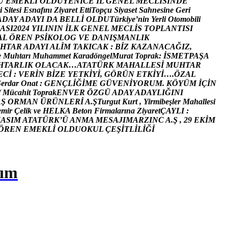
U
E
M
E
K
L
İ
O
L
D
U
Y
E
N
İ
C
E
İ
L
G
E
N
E
L
M
E
C
L
İ
S
İ
N
D
E
i
S
i
t
e
s
i
E
s
n
a
f
ı
n
ı
Z
i
y
a
r
e
t
E
t
t
i
T
o
p
ç
u
S
i
y
a
s
e
t
S
a
h
n
e
s
i
n
e
G
e
r
i
A
D
A
Y
A
D
A
Y
I
D
A
B
E
L
L
İ
O
L
D
U
T
ü
r
k
i
y
e
’
n
i
n
Y
e
r
l
i
O
t
o
m
o
b
i
l
i
A
S
I
2
0
2
4
Y
I
L
I
N
I
N
İ
L
K
G
E
N
E
L
M
E
C
L
İ
S
T
O
P
L
A
N
T
I
S
I
A
L
Ö
R
E
N
P
S
İ
K
O
L
O
G
V
E
D
A
N
I
Ş
M
A
N
L
I
K
H
T
A
R
A
D
A
Y
I
A
L
İ
M
T
A
K
I
C
A
K
:
B
İ
Z
K
A
Z
A
N
A
C
A
Ğ
I
Z
,
e
M
u
h
t
a
r
ı
M
u
h
a
m
m
e
t
K
a
r
a
d
ö
n
g
e
l
M
u
r
a
t
T
o
p
r
a
k
:
İ
S
M
E
T
P
A
Ş
A
H
T
A
R
L
I
K
O
L
A
C
A
K
…
A
T
A
T
Ü
R
K
M
A
H
A
L
L
E
S
İ
M
U
H
T
A
R
E
C
İ
:
V
E
R
İ
N
B
İ
Z
E
Y
E
T
K
İ
Y
İ
,
G
Ö
R
Ü
N
E
T
K
İ
Y
İ
…
.
Ö
Z
A
L
S
e
r
d
a
r
O
n
a
t
:
G
E
N
Ç
L
İ
Ğ
İ
M
E
G
Ü
V
E
N
İ
Y
O
R
U
M
.
K
Ö
Y
Ü
M
İ
Ç
İ
N
/
M
ü
c
a
h
i
t
T
o
p
r
a
k
E
N
V
E
R
Ö
Z
G
Ü
A
D
A
Y
A
D
A
Y
L
I
Ğ
I
N
I
A
Ş
O
R
M
A
N
Ü
R
Ü
N
L
E
R
İ
A
.
Ş
T
u
r
g
u
t
K
u
r
t
,
Y
i
r
m
i
b
e
ş
l
e
r
M
a
h
a
l
l
e
s
i
e
m
i
r
Ç
e
l
i
k
v
e
H
E
L
K
A
B
e
t
o
n
F
i
r
m
a
l
a
r
ı
n
a
Z
i
y
a
r
e
t
Ç
A
Y
L
I
:
K
A
S
I
M
A
T
A
T
Ü
R
K
’
Ü
A
N
M
A
M
E
S
A
J
I
M
A
R
Z
I
N
C
A
.
Ş
,
2
9
E
K
İ
M
Ö
R
E
N
E
M
E
K
L
İ
O
L
D
U
O
K
U
L
Ç
E
Ş
İ
T
L
İ
L
İ
Ğ
İ
tım