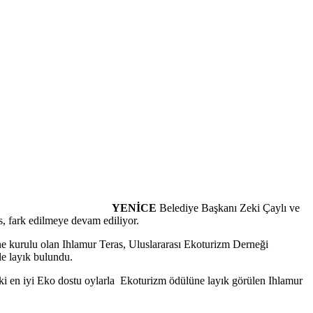
YENİCE
Belediye Başkanı Zeki Çaylı ve
as, fark edilmeye devam ediliyor.
ne kurulu olan Ihlamur Teras, Uluslararası Ekoturizm Derneği
e layık bulundu.
i en iyi Eko dostu oylarla Ekoturizm ödülüne layık görülen Ihlamur